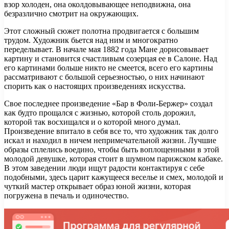
взор холоден, она околдовывающее неподвижна, она
безразлично смотрит на окружающих.
Этот сложный сюжет полотна продвигается с большим
трудом. Художник бьется над ним и многократно
переделывает. В начале мая 1882 года Мане дорисовывает
картину и становится счастливым созерцая ее в Салоне. Над
его картинами больше никто не смеется, всего его картины
рассматривают с большой серьезностью, о них начинают
спорить как о настоящих произведениях искусства.
Свое последнее произведение «Бар в Фоли-Бержер» создал
как будто прощался с жизнью, которой столь дорожил,
которой так восхищался и о которой много думал.
Произведение впитало в себя все то, что художник так долго
искал и находил в ничем непримечательной жизни. Лучшие
образы сплелись воедино, чтобы быть воплощенными в этой
молодой девушке, которая стоит в шумном парижском кабаке.
В этом заведении люди ищут радости контактируя с себе
подобными, здесь царит кажущееся веселье и смех, молодой и
чуткий мастер открывает образ юной жизни, которая
погружена в печаль и одиночество.