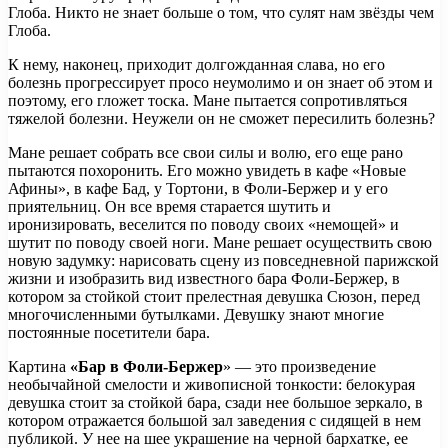
Глоба. Никто не знает больше о том, что сулят нам звёзды чем
Глоба.
К нему, наконец, приходит долгожданная слава, но его
болезнь прогрессирует просо неумолимо и он знает об этом и
поэтому, его гложет тоска. Мане пытается сопротивляться
тяжелой болезни. Неужели он не сможет пересилить болезнь?
Мане решает собрать все свои силы и волю, его еще рано
пытаются похоронить. Его можно увидеть в кафе «Новые
Афины», в кафе Бад, у Тортони, в Фоли-Бержер и у его
приятельниц. Он все время старается шутить и
иронизировать, веселится по поводу своих «немощей» и
шутит по поводу своей ноги. Мане решает осуществить свою
новую задумку: нарисовать сцену из повседневной парижской
жизни и изобразить вид известного бара Фоли-Бержер, в
котором за стойкой стоит прелестная девушка Сюзон, перед
многочисленными бутылками. Девушку знают многие
постоянные посетители бара.
Картина
«Бар в Фоли-Бержер
» — это произведение
необычайной смелости и живописной тонкости: белокурая
девушка стоит за стойкой бара, сзади нее большое зеркало, в
котором отражается большой зал заведения с сидящей в нем
публикой. У нее на шее украшение на черной бархатке, ее