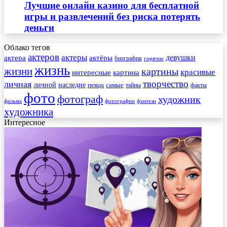
Лучшие онлайн казино для бесплатной
игры и развлечений без риска потерять
деньги
Облако тегов
актеров
актеры
актера
девушки
актёры
биография
горячие
жизнь
жизни
картины
красивые
интересные
картина
творчество
личная
личной
наследие
самые
певца
факты
тайны
фото
фотограф
художник
фильма
фотографии
фэнтези
художника
Интересное