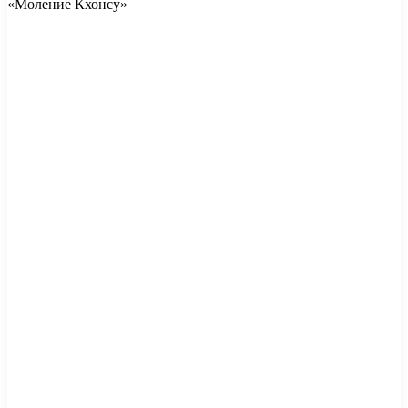
«Моление Кхонсу»