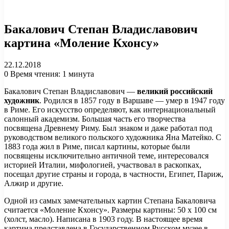
Бакалович Степан Владиславович
картина «Моление Кхонсу»
22.12.2018
0
Время чтения: 1 минута
Бакалович Степан Владиславович —
великий российский
художник
. Родился в 1857 году в Варшаве — умер в 1947 году
в Риме. Его искусство определяют, как интернациональный
салонный академизм. Большая часть его творчества
посвящена Древнему Риму. Был знаком и даже работал под
руководством великого польского художника Яна Матейко. С
1883 года жил в Риме, писал картины, которые были
посвящены исключительно античной теме, интересовался
историей Италии, мифологией, участвовал в раскопках,
посещал другие страны и города, в частности, Египет, Париж,
Алжир и другие.
Одной из самых замечательных картин Степана Бакаловича
считается «Моление Кхонсу». Размеры картины: 50 x 100 см
(холст, масло). Написана в 1903 году. В настоящее время
картина представлена в Государственном Русском музее в