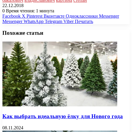
бакалович
владиславович
картина
степан
22.12.2018
0
Время чтения: 1 минута
Facebook
X
Pinterest
Вконтакте
Одноклассники
Messenger
Messenger
WhatsApp
Telegram
Viber
Печатать
Похожие статьи
Как выбрать идеальную ёлку для Нового года
08.11.2024