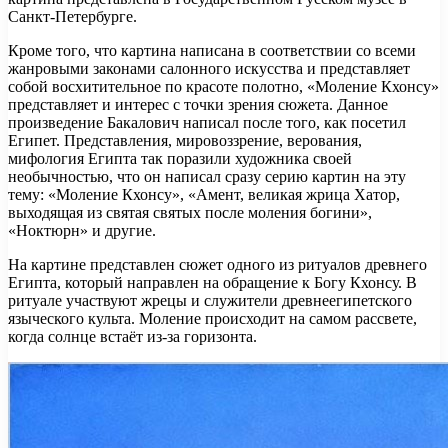
Санкт-Петербурге.
Кроме того, что картина написана в соответствии со всеми
жанровыми законами салонного искусства и представляет
собой восхитительное по красоте полотно, «Моление Кхонсу»
представляет и интерес с точки зрения сюжета. Данное
произведение Бакалович написал после того, как посетил
Египет. Представления, мировоззрение, верования,
мифология Египта так поразили художника своей
необычностью, что он написал сразу серию картин на эту
тему: «Моление Кхонсу», «Амент, великая жрица Хатор,
выходящая из святая святых после моления богини»,
«Ноктюрн» и другие.
На картине представлен сюжет одного из ритуалов древнего
Египта, который направлен на обращение к Богу Кхонсу. В
ритуале участвуют жрецы и служители древнеегипетского
языческого культа. Моление происходит на самом рассвете,
когда солнце встаёт из-за горизонта.