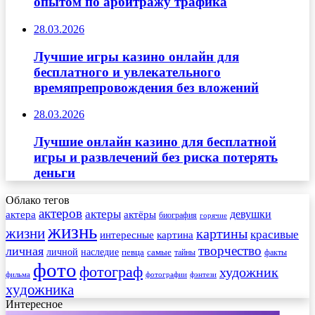
опытом по арбитражу трафика
28.03.2026
Лучшие игры казино онлайн для
бесплатного и увлекательного
времяпрепровождения без вложений
28.03.2026
Лучшие онлайн казино для бесплатной
игры и развлечений без риска потерять
деньги
Облако тегов
актеров
актеры
актера
девушки
актёры
биография
горячие
жизнь
жизни
картины
красивые
интересные
картина
творчество
личная
личной
наследие
самые
певца
факты
тайны
фото
фотограф
художник
фильма
фотографии
фэнтези
художника
Интересное