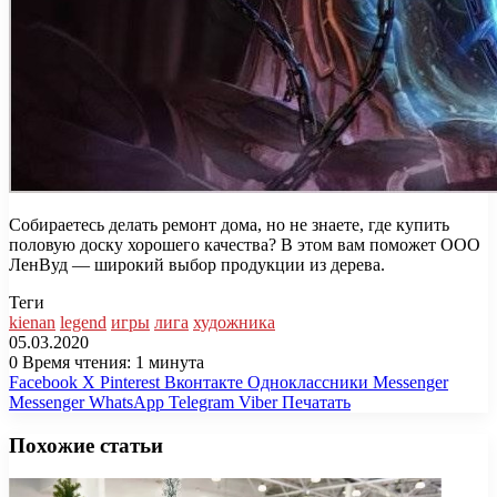
Собираетесь делать ремонт дома, но не знаете, где купить
половую доску хорошего качества? В этом вам поможет ООО
ЛенВуд — широкий выбор продукции из дерева.
Теги
kienan
legend
игры
лига
художника
05.03.2020
0
Время чтения: 1 минута
Facebook
X
Pinterest
Вконтакте
Одноклассники
Messenger
Messenger
WhatsApp
Telegram
Viber
Печатать
Похожие статьи