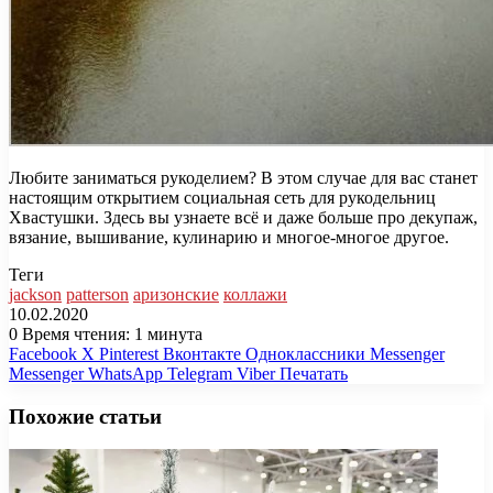
Любите заниматься рукоделием? В этом случае для вас станет
настоящим открытием социальная сеть для рукодельниц
Хвастушки. Здесь вы узнаете всё и даже больше про декупаж,
вязание, вышивание, кулинарию и многое-многое другое.
Теги
jackson
patterson
аризонские
коллажи
10.02.2020
0
Время чтения: 1 минута
Facebook
X
Pinterest
Вконтакте
Одноклассники
Messenger
Messenger
WhatsApp
Telegram
Viber
Печатать
Похожие статьи