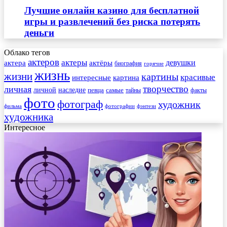
Лучшие онлайн казино для бесплатной
игры и развлечений без риска потерять
деньги
Облако тегов
актеров
актеры
актера
девушки
актёры
биография
горячие
жизнь
жизни
картины
красивые
интересные
картина
творчество
личная
личной
наследие
самые
певца
факты
тайны
фото
фотограф
художник
фильма
фотографии
фэнтези
художника
Интересное