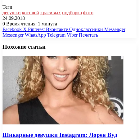
Теги
девушки
косплей
красивых
подборка
фото
24.09.2018
0
Время чтения: 1 минута
Facebook
X
Pinterest
Вконтакте
Одноклассники
Messenger
Messenger
WhatsApp
Telegram
Viber
Печатать
Похожие статьи
Шикарные девушки Instagram: Лорен Вуд