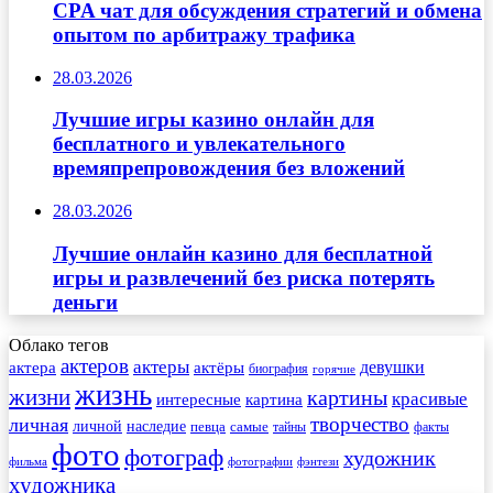
CPA чат для обсуждения стратегий и обмена
опытом по арбитражу трафика
28.03.2026
Лучшие игры казино онлайн для
бесплатного и увлекательного
времяпрепровождения без вложений
28.03.2026
Лучшие онлайн казино для бесплатной
игры и развлечений без риска потерять
деньги
Облако тегов
актеров
актеры
актера
девушки
актёры
биография
горячие
жизнь
жизни
картины
красивые
интересные
картина
творчество
личная
личной
наследие
самые
певца
факты
тайны
фото
фотограф
художник
фильма
фотографии
фэнтези
художника