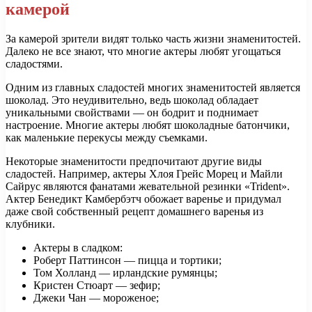
камерой
За камерой зрители видят только часть жизни знаменитостей.
Далеко не все знают, что многие актеры любят угощаться
сладостями.
Одним из главных сладостей многих знаменитостей является
шоколад. Это неудивительно, ведь шоколад обладает
уникальными свойствами — он бодрит и поднимает
настроение. Многие актеры любят шоколадные батончики,
как маленькие перекусы между съемками.
Некоторые знаменитости предпочитают другие виды
сладостей. Например, актеры Хлоя Грейс Морец и Майли
Сайрус являются фанатами жевательной резинки «Trident».
Актер Бенедикт Камбербэтч обожает варенье и придумал
даже свой собственный рецепт домашнего варенья из
клубники.
Актеры в сладком:
Роберт Паттинсон — пицца и тортики;
Том Холланд — ирландские румянцы;
Кристен Стюарт — зефир;
Джеки Чан — мороженое;