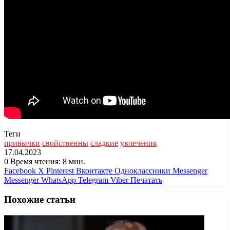
Теги
привычки
свойственны
сладкие
увлечения
17.04.2023
0
Время чтения: 8 мин.
Facebook
X
Pinterest
Вконтакте
Одноклассники
Messenger
Messenger
WhatsApp
Telegram
Viber
Печатать
Похожие статьи