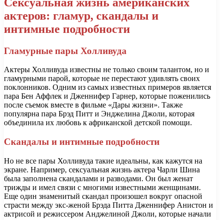
Сексуальная жизнь американских
актеров: гламур, скандалы и
интимные подробности
Гламурные пары Холливуда
Актеры Холливуда известны не только своим талантом, но и
гламурными парой, которые не перестают удивлять своих
поклонников. Одним из самых известных примеров является
пара Бен Аффлек и Дженнифер Гарнер, которые поженились
после съемок вместе в фильме «Дары жизни». Также
популярна пара Брэд Питт и Энджелина Джоли, которая
объединила их любовь к африканской детской помощи.
Скандалы и интимные подробности
Но не все пары Холливуда такие идеальны, как кажутся на
экране. Например, сексуальная жизнь актера Чарли Шина
была заполнена скандалами и разводами. Он был женат
трижды и имел связи с многими известными женщинами.
Еще один знаменитый скандал произошел вокруг опасной
страсти между экс-женой Брэда Питта Дженнифер Анистон и
актрисой и режиссером Анджелиной Джоли, которые начали