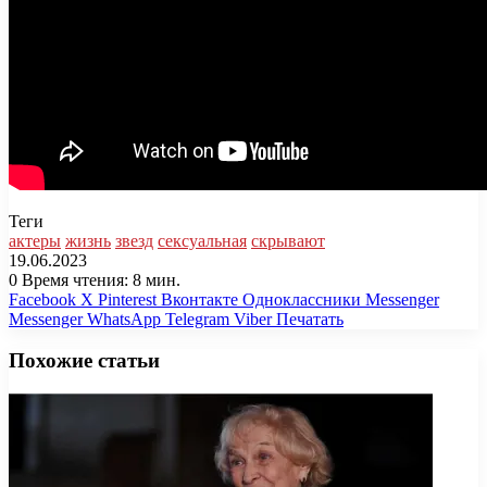
Теги
актеры
жизнь
звезд
сексуальная
скрывают
19.06.2023
0
Время чтения: 8 мин.
Facebook
X
Pinterest
Вконтакте
Одноклассники
Messenger
Messenger
WhatsApp
Telegram
Viber
Печатать
Похожие статьи