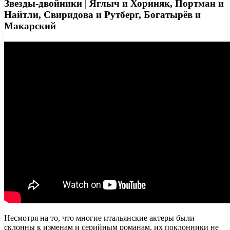
Звезды-двойники | Яглыч и Хориняк, Портман и
Найтли, Свиридова и Рутберг, Богатырёв и
Макарский
Несмотря на то, что многие итальянские актеры были
склонны к изменам и серийным романам, их поклонники не