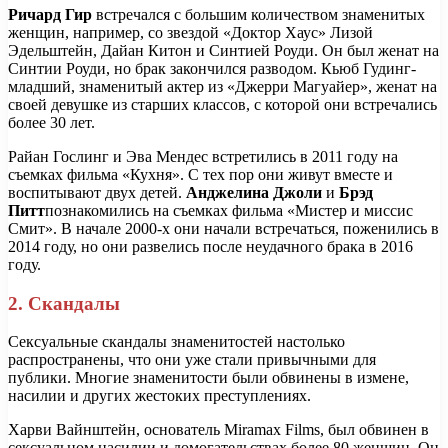
Ричард Гир
встречался с большим количеством знаменитых
женщин, например, со звездой «Доктор Хаус» Лизой
Эдельштейн, Дайан Китон и Синтией Роуди. Он был женат на
Синтии Роуди, но брак закончился разводом. Кьюб Гудинг-
младший, знаменитый актер из «Джерри Магуайер», женат на
своей девушке из старших классов, с которой они встречались
более 30 лет.
Райан Гослинг и Эва Мендес встретились в 2011 году на
съемках фильма «Кухня». С тех пор они живут вместе и
воспитывают двух детей.
Анджелина Джоли
и
Брэд
Питт
познакомились на съемках фильма «Мистер и миссис
Смит». В начале 2000-х они начали встречаться, поженились в
2014 году, но они развелись после неудачного брака в 2016
году.
2. Скандалы
Сексуальные скандалы знаменитостей настолько
распространены, что они уже стали привычными для
публики. Многие знаменитости были обвинены в измене,
насилии и других жестоких преступлениях.
Харви Вайнштейн, основатель Miramax Films, был обвинен в
сексуальном насилии и домогательствах более 80 женщин. Он