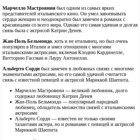
Марчелло Мастроянни
был одним из самых ярких
представителей итальянского кино. Он умел завоевывать
сердца женщин и неоднократно был замечен в романах с
красавицами со всего мира. Однако его самая удачная и долгая
связь была с актрисой Катрин Денев.
Жан-Поль Бельмондо
, хоть и не итальянец, но был очень
популярен в Италии и имел отношения с многими
итальянскими актрисами, включая Клодию Кардинелле,
Витторию Гассман и Лауру Антонелли.
Альберто Сорди
был замечен в любовных связях с многими
знаменитыми актрисами, но его самой удачной считается
связь с известной певицей и актрисой Мариккой Шаепита.
Марчелло Мастроянни — великий любовник, долго
содержал любовницу Катрин Денев
Жан-Поль Бельмондо — популярный народный
любимец, обладатель множества связей с итальянскими
актрисами
Альберто Сорди — известен не только своими
талантами актера, но и романами с певицей и актрисой
Мариккой Шаепита