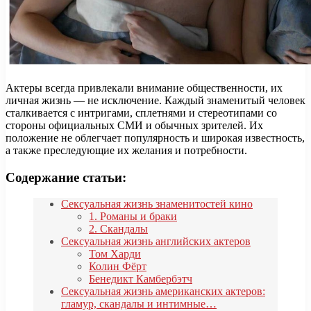
Актеры всегда привлекали внимание общественности, их
личная жизнь — не исключение. Каждый знаменитый человек
сталкивается с интригами, сплетнями и стереотипами со
стороны официальных СМИ и обычных зрителей. Их
положение не облегчает популярность и широкая известность,
а также преследующие их желания и потребности.
Содержание статьи:
Сексуальная жизнь знаменитостей кино
1. Романы и браки
2. Скандалы
Сексуальная жизнь английских актеров
Том Харди
Колин Фёрт
Бенедикт Камбербэтч
Сексуальная жизнь американских актеров:
гламур, скандалы и интимные…