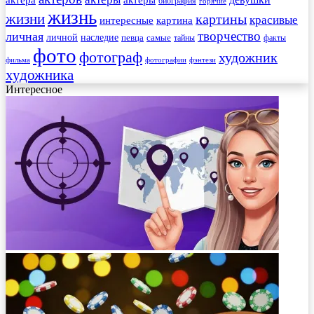
биография
горячие
жизнь
жизни
картины
красивые
интересные
картина
творчество
личная
личной
наследие
самые
певца
факты
тайны
фото
фотограф
художник
фильма
фотографии
фэнтези
художника
Интересное