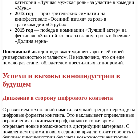
категории «Лучшая мужская роль» за участие в комедии
«Мука»
2012 год
— приз зрительских симпатий на
кинофестивале «Осенний взгляд» за роль в
трагикомедии «Отруби»
2015 год
— победа в номинации «Лучший актер» на
фестивале «Золотой колос» за главную роль в боевике
«Долина зерна»
Пшеничный актер
продолжает удивлять зрителей своей
универсальностью и талантом. Не исключено, что он еще
немало раз станет обладателем престижных кинопремий.
Успехи и вызовы киноиндустрии в
будущем
Движение в сторону цифрового контента
С развитием технологий наметился яркий тренд к переходу на
цифровые форматы контента. Это накладывает определенные
ограничения на кинематограф, однако в то же время
открывает новые возможности в дистрибуции материала. С
появлением стриминговых сервисов вряд ли стоит говорить о
будущем киноиндустрии без учета возможности аудитории