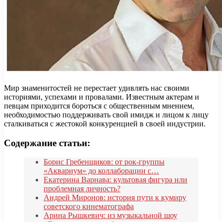
Мир знаменитостей не перестает удивлять нас своими
историями, успехами и провалами. Известным актерам и
певцам приходится бороться с общественным мнением,
необходимостью поддерживать свой имидж и лицом к лицу
сталкиваться с жестокой конкуренцией в своей индустрии.
Содержание статьи:
Борис Гребенщиков: от рок-группы
«Аквариум» до коллаборации с…
Екатерина Варнава: культовая фигура или
проблемная личность?
Андрей Миронов: история пути к кумиру
советского кинематографа
Арина Рышкевич: из музыкальной шоу