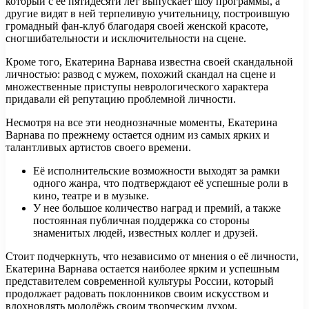
который с её пятидесяти лет выпускает шоу программы, а
другие видят в ней терпеливую учительницу, построившую
громадный фан-клуб благодаря своей женской красоте,
сногшибательности и исключительности на сцене.
Кроме того, Екатерина Варнава известна своей скандальной
личностью: развод с мужем, похожий скандал на сцене и
множественные приступы неврологического характера
придавали ей репутацию проблемной личности.
Несмотря на все эти неоднозначные моменты, Екатерина
Варнава по прежнему остается одним из самых ярких и
талантливых артистов своего времени.
Её исполнительские возможности выходят за рамки
одного жанра, что подтверждают её успешные роли в
кино, театре и в музыке.
У нее большое количество наград и премий, а также
постоянная публичная поддержка со стороны
знаменитых людей, известных коллег и друзей.
Стоит подчеркнуть, что независимо от мнения о её личности,
Екатерина Варнава остается наиболее ярким и успешным
представителем современной культуры России, который
продолжает радовать поклонников своим искусством и
вдохновлять молодёжь своим творческим духом.