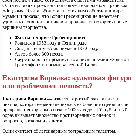
Один из таких проектов стал совместный альбом с рэпером
«Децлом». Этот альбом стал настоящим событием в мире
музыки и показал, что Борис Гребенщиков не перестает
удивлять своих поклонников и продолжает покорять новые
вершины творчества.
Факты о Борисе Гребенщикове:
Родился в 1953 году в Ленинграде.
Создал группу «Аквариум» в 1972 году.
Автор более 300 песен.
Лауреат многих премий, в том числе премии «Золотой
Граммофон» и премии «Степной Волк».
Екатерина Варнава: культовая фигура
или проблемная личность?
Екатерина Варнава
— известная российская актриса и
певица, которая недавно вернулась на большие сцены после
прекращения карьеры в начале 2000-х годов. Её публичный
образ вызывает множество противоречивых оценок и
вопросов, расколы и фанатов.
Одни считают её легендарным театральным талантом,