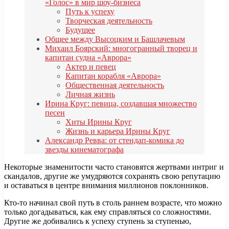
«Голос» в мир шоу-бизнеса
Путь к успеху
Творческая деятельность
Будущее
Общее между Высоцким и Башлачевым
Михаил Боярский: многогранный творец и
капитан судна «Аврора»
Актер и певец
Капитан корабля «Аврора»
Общественная деятельность
Личная жизнь
Ирина Круг: певица, создавшая множество
песен
Хиты Ирины Круг
Жизнь и карьера Ирины Круг
Александр Ревва: от стендап-комика до
звезды кинематографа
Некоторые знаменитости часто становятся жертвами интриг и
скандалов, другие же умудряются сохранять свою репутацию
и оставаться в центре внимания миллионов поклонников.
Кто-то начинал свой путь в столь раннем возрасте, что можно
только догадываться, как ему справляться со сложностями.
Другие же добивались к успеху ступень за ступенью,