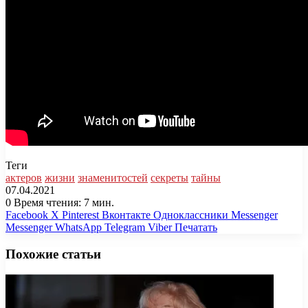
Теги
актеров
жизни
знаменитостей
секреты
тайны
07.04.2021
0
Время чтения: 7 мин.
Facebook
X
Pinterest
Вконтакте
Одноклассники
Messenger
Messenger
WhatsApp
Telegram
Viber
Печатать
Похожие статьи