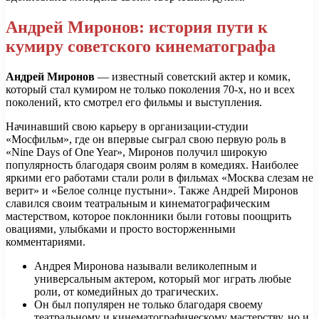
Андрей Миронов: история пути к
кумиру советского кинематографа
Андрей Миронов
— известный советский актер и комик,
который стал кумиром не только поколения 70-х, но и всех
поколений, кто смотрел его фильмы и выступления.
Начинавший свою карьеру в организации-студии
«Мосфильм», где он впервые сыграл свою первую роль в
«Nine Days of One Year», Миронов получил широкую
популярность благодаря своим ролям в комедиях. Наиболее
яркими его работами стали роли в фильмах «Москва слезам не
верит» и «Белое солнце пустыни». Также Андрей Миронов
славился своим театральным и кинематографическим
мастерством, которое поклонники были готовы поощрить
овациями, улыбками и просто восторженными
комментариями.
Андрея Миронова называли великолепным и
универсальным актером, который мог играть любые
роли, от комедийных до трагических.
Он был популярен не только благодаря своему
театральному и кинематографическому мастерству, но и