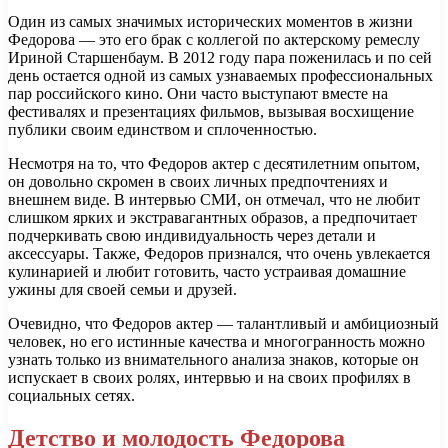
Один из самых значимых исторических моментов в жизни
Федорова — это его брак с коллегой по актерскому ремеслу
Ириной Старшенбаум. В 2012 году пара поженилась и по сей
день остается одной из самых узнаваемых профессиональных
пар российского кино. Они часто выступают вместе на
фестивалях и презентациях фильмов, вызывая восхищение
публики своим единством и сплоченностью.
Несмотря на то, что Федоров актер с десятилетним опытом,
он довольно скромен в своих личных предпочтениях и
внешнем виде. В интервью СМИ, он отмечал, что не любит
слишком ярких и экстравагантных образов, а предпочитает
подчеркивать свою индивидуальность через детали и
аксессуары. Также, Федоров признался, что очень увлекается
кулинарией и любит готовить, часто устраивая домашние
ужины для своей семьи и друзей.
Очевидно, что Федоров актер — талантливый и амбициозный
человек, но его истинные качества и многогранность можно
узнать только из внимательного анализа знаков, которые он
испускает в своих ролях, интервью и на своих профилях в
социальных сетях.
Детство и молодость Федорова