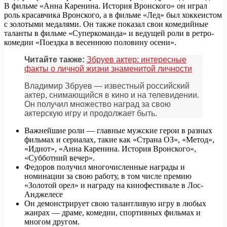
В фильме «Анна Каренина. История Вронского» он играл
роль красавчика Вронского, а в фильме «Лед» был хоккеистом
с золотыми медалями. Он также показал свои комедийные
таланты в фильме «Суперкоманда» и ведущей роли в ретро-
комедии «Поездка в весеннюю половину осени».
Читайте также:
Збруев актер: интересные
факты о личной жизни знаменитой личности
Владимир Збруев — известный российский
актер, снимающийся в кино и на телевидении.
Он получил множество наград за свою
актерскую игру и продолжает быть.
Важнейшие роли — главные мужские герои в разных
фильмах и сериалах, такие как «Страна ОЗ», «Метод»,
«Идиот», «Анна Каренина. История Вронского»,
«Субботний вечер».
Федоров получил многочисленные награды и
номинации за свою работу, в том числе премию
«Золотой орел» и награду на кинофестивале в Лос-
Анджелесе
Он демонстрирует свою талантливую игру в любых
жанрах — драме, комедии, спортивных фильмах и
многом другом.