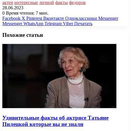
актер
интересные
личной
факты
федоров
28.06.2023
0
Время чтения: 7 мин.
Facebook
X
Pinterest
Вконтакте
Одноклассники
Messenger
Messenger
WhatsApp
Telegram
Viber
Печатать
Похожие статьи
Удивительные факты об актрисе Татьяне
Пилецкой которые вы не знали