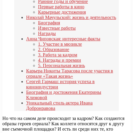
Ранние годы и обучение
Первые работы в кино
Карьерные достижения
Николай Мачульский: жизнь и деятельность
Биография
Известные работы
Награды
Анна Чиповская: интересные факты
1. Участие в мюзикле
2. Образование
3. Работа за кадром
4. Награды и премии
5. Персональная жизнь
Карьера Никиты Тарасова после участия в
сериале «Такая жизнь»
Сергей Гармаш: история успеха в
киноиндустрии
Биография и достижения Екатерины
Климовой
Уникальный стиль актера Ивана
Добронравова
Но что на самом деле происходит за кадром? Как создаются
образы героев сериала? Как коллеги относятся друг к другу
вне съемочной площадки? И есть ли среди них те, кто