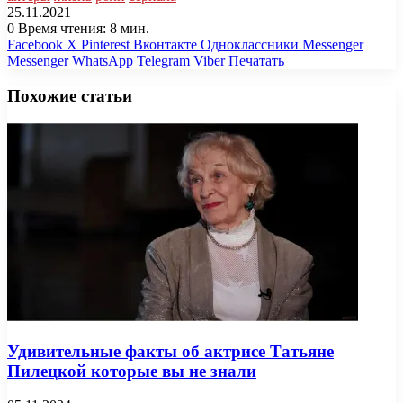
25.11.2021
0
Время чтения: 8 мин.
Facebook
X
Pinterest
Вконтакте
Одноклассники
Messenger
Messenger
WhatsApp
Telegram
Viber
Печатать
Похожие статьи
Удивительные факты об актрисе Татьяне
Пилецкой которые вы не знали