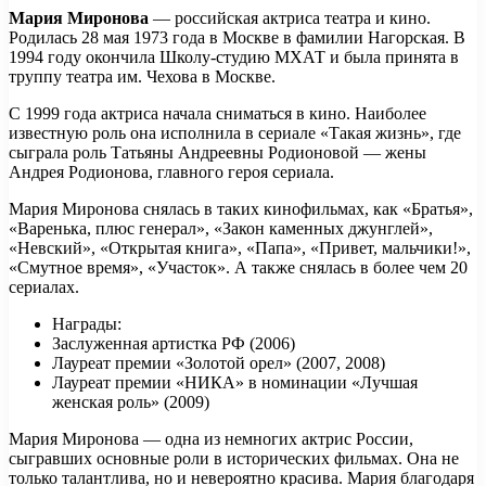
Мария Миронова
— российская актриса театра и кино.
Родилась 28 мая 1973 года в Москве в фамилии Нагорская. В
1994 году окончила Школу-студию МХАТ и была принята в
труппу театра им. Чехова в Москве.
С 1999 года актриса начала сниматься в кино. Наиболее
известную роль она исполнила в сериале «Такая жизнь», где
сыграла роль Татьяны Андреевны Родионовой — жены
Андрея Родионова, главного героя сериала.
Мария Миронова снялась в таких кинофильмах, как «Братья»,
«Варенька, плюс генерал», «Закон каменных джунглей»,
«Невский», «Открытая книга», «Папа», «Привет, мальчики!»,
«Смутное время», «Участок». А также снялась в более чем 20
сериалах.
Награды:
Заслуженная артистка РФ (2006)
Лауреат премии «Золотой орел» (2007, 2008)
Лауреат премии «НИКА» в номинации «Лучшая
женская роль» (2009)
Мария Миронова — одна из немногих актрис России,
сыгравших основные роли в исторических фильмах. Она не
только талантлива, но и невероятно красива. Мария благодаря