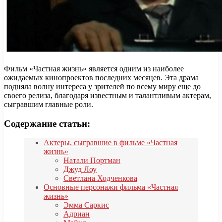
Фильм «Частная жизнь» является одним из наиболее
ожидаемых кинопроектов последних месяцев. Эта драма
подняла волну интереса у зрителей по всему миру еще до
своего релиза, благодаря известным и талантливым актерам,
сыгравшим главные роли.
Содержание статьи:
Актеры, сыгравшие в фильме «Частная
жизнь»
Натали Портман
Джуд Лоу
Светлана Ходченкова
Основные персонажи фильма «Частная
жизнь»
Эмма Саркис
Адриан