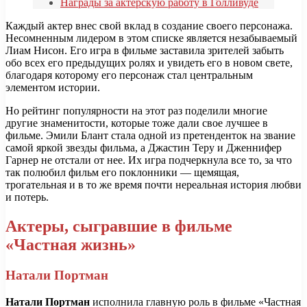
Награды за актёрскую работу в Голливуде
Каждый актер внес свой вклад в создание своего персонажа.
Несомненным лидером в этом списке является незабываемый
Лиам Нисон. Его игра в фильме заставила зрителей забыть
обо всех его предыдущих ролях и увидеть его в новом свете,
благодаря которому его персонаж стал центральным
элементом истории.
Но рейтинг популярности на этот раз поделили многие
другие знаменитости, которые тоже дали свое лучшее в
фильме. Эмили Блант стала одной из претенденток на звание
самой яркой звезды фильма, а Джастин Теру и Дженнифер
Гарнер не отстали от нее. Их игра подчеркнула все то, за что
так полюбил фильм его поклонники — щемящая,
трогательная и в то же время почти нереальная история любви
и потерь.
Актеры, сыгравшие в фильме
«Частная жизнь»
Натали Портман
Натали Портман
исполнила главную роль в фильме «Частная