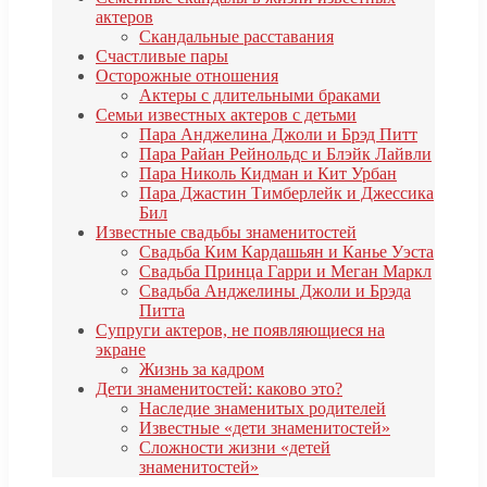
актеров
Скандальные расставания
Счастливые пары
Осторожные отношения
Актеры с длительными браками
Семьи известных актеров с детьми
Пара Анджелина Джоли и Брэд Питт
Пара Райан Рейнольдс и Блэйк Лайвли
Пара Николь Кидман и Кит Урбан
Пара Джастин Тимберлейк и Джессика
Бил
Известные свадьбы знаменитостей
Свадьба Ким Кардашьян и Канье Уэста
Свадьба Принца Гарри и Меган Маркл
Свадьба Анджелины Джоли и Брэда
Питта
Супруги актеров, не появляющиеся на
экране
Жизнь за кадром
Дети знаменитостей: каково это?
Наследие знаменитых родителей
Известные «дети знаменитостей»
Сложности жизни «детей
знаменитостей»