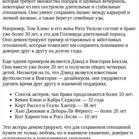
которая требует множества поездок и шумных вечеринок,
некоторые из них построили длительные и стабильные
отношения. Они умеют сохранять баланс между карьерой и
личной жизнью, а также берегут семейные узы.
Например, Том Хэнкс и его жена Рита Уилсон состоят в браке
уже более 30 лет, а это для Голливуда длительный период.
Они демонстрируют пример осторожных и заботливых
отношений, которые помогают им сохранить понимание и
доверие друг к другу на долгие годы.
Еще одним примером являются Дэвид и Виктория Бекхэм.
Они вместе уже более 20 лет и получили общих четверых
детей. Несмотря на то, что Дэвид является известным
футболистом и Виктория — дизайнером, они умудряются
уделять время друг другу и взаимной поддержке.
Список актеров, чьи браки продолжаются более 10 лет:
Кевин Бэкон и Кайра Седжуик — 32 года
Кирт Рассел и Голли Хантер — 38 лет
Хью Джекман и Дебора-Ли Фёрнесс — более 20 лет
Кит Харингтон и Роуз Лесли — 10 лет
Эти актеры демонстрируют, что для сохранения отношений
нужен не только любовь, но и взаимное уважение, доверие и
осторожность в повседневных ситуациях.