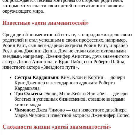
сопровождается тесным контролем со стороны родителей,
которые хотят спасти своих детей от негативного влияния
окружающего мира.
Известные «дети знаменитостей»
Среди детей знаменитостей есть те, кто продолжил дело своих
родителей и стал успешным в своих профессиях, например,
Робин Райт, сын легендарной актрисы Робин Райт, и Брайер
Роуз, дочь Джонни Деппа. Другие стали самостоятельными
звездами, например, Дженнифер Анистон, дочь знаменитого
актера Джона Анистона, и Крис Пайн, сын Роберта Пайна,
известного актера «Звездного пути».
Сестры Кардашьян
: Ким, Клой и Кортни — дочери
Крис Дженнер и легендарного адвоката Роберта
Кардашьяна
Три Ольсена
: Эшли, Мэри-Кейт и Элизабет — дочери
богатых и успешных бизнесменов, ставшие звездами
кино и моды
Чимонос
: Джед Чимоно — сын известного дизайнера
Марка Чимоно и известной актрисы Дженнифер Лопес
Сложности жизни «детей знаменитостей»