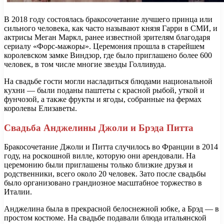
В 2018 году состоялась бракосочетание лучшего принца или
сильного человека, как часто называют князя Гарри в СМИ, и
актрисы Меган Маркл, ранее известной зрителям благодаря
сериалу «Форс-мажоры». Церемония прошла в старейшем
королевском замке Виндзор, где было приглашено более 600
человек, в том числе многие звезды Голливуда.
На свадьбе гости могли насладиться блюдами национальной
кухни — были поданы паштеты с красной рыбой, уткой и
фунчозой, а также фрукты и ягоды, собранные на фермах
королевы Елизаветы.
Свадьба Анджелины Джоли и Брэда Питта
Бракосочетание Джоли и Питта случилось во Франции в 2014
году, на роскошной вилле, которую они арендовали. На
церемонию были приглашены только близкие друзья и
родственники, всего около 20 человек. Зато после свадьбы
было организовано грандиозное масштабное торжество в
Италии.
Анджелина была в прекрасной белоснежной юбке, а Брэд — в
простом костюме. На свадьбе подавали блюда итальянской