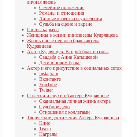
личная жизнь
Семейное положение
Романы и отношения
Личные качества и увлечения
Судьба на сцене и экране
Ранняя карьера
Женщины в жизни кинозвезды Кудрявцева
Жизнь после первого брака актера
Кудрявцева
Актер Кудрявцев: Второй брак и семья
Свадьба с Анна Катышевой
Дети в новом браке
Актер и его присутствие в социальных сетях
Instagram
Вконтакте
YouTube
Twitter
Сплетни и слухи об актере Кудрявцеве
Скандальная личная жизнь актера
Судебное дело
Отношения с коллегами
Творческие достижения Актера Кудрявцева
Кино
Театр
Награды