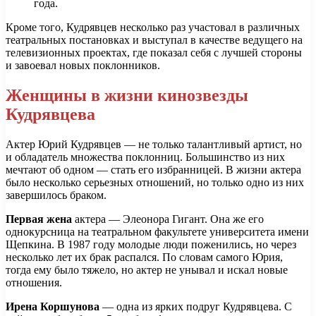
года.
Кроме того, Кудрявцев несколько раз участовал в различных
театральных постановках и выступал в качестве ведущего на
телевизионных проектах, где показал себя с лучшей стороны
и завоевал новых поклонников.
Женщины в жизни кинозвезды
Кудрявцева
Актер Юрий Кудрявцев — не только талантливый артист, но
и обладатель множества поклонниц. Большинство из них
мечтают об одном — стать его избранницей. В жизни актера
было несколько серьезных отношений, но только одно из них
завершилось браком.
Первая жена
актера — Элеонора Гигант. Она же его
однокурсница на театральном факультете университета имени
Щепкина. В 1987 году молодые люди поженились, но через
несколько лет их брак распался. По словам самого Юрия,
тогда ему было тяжело, но актер не унывал и искал новые
отношения.
Ирена Коршунова
— одна из ярких подруг Кудрявцева. С