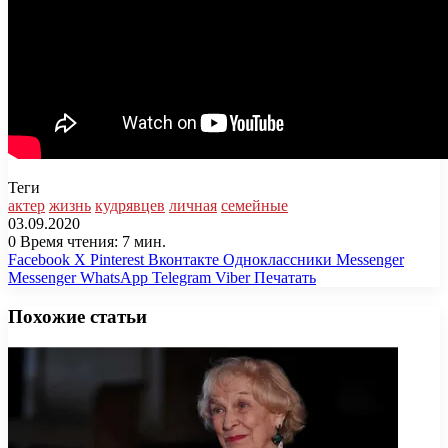
Теги
актер
жизнь
кудрявцев
личная
семейные
03.09.2020
0
Время чтения: 7 мин.
Facebook
X
Pinterest
Вконтакте
Одноклассники
Messenger
Messenger
WhatsApp
Telegram
Viber
Печатать
Похожие статьи