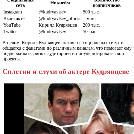
Никнейм
сеть
подписчиков
Instagram
@kudryavtsev
500 тыс.
Вконтакте
@kudryavtsev_official
1 млн.
YouTube
Кирилл Кудрявцев
200 тыс.
Twitter
@kudryavtsev
50 тыс.
В целом, Кирилл Кудрявцев активен в социальных сетях и
общается с фанатами по различным каналам, что помогает ему
поддерживать связь с аудиторией и популяризировать свои
проекты.
Сплетни и слухи об актере Кудрявцеве