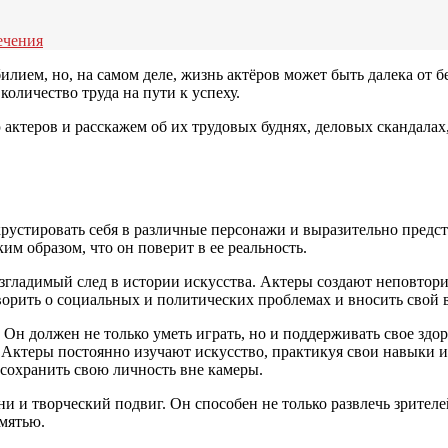
ечения
лием, но, на самом деле, жизнь актёров может быть далека от б
количество труда на пути к успеху.
актеров и расскажем об их трудовых буднях, деловых скандалах
устировать себя в различные персонажи и выразительно предста
м образом, что он поверит в ее реальность.
изгладимый след в истории искусства. Актеры создают неповтори
оворить о социальных и политических проблемах и вносить свой 
и. Он должен не только уметь играть, но и поддерживать свое зд
Актеры постоянно изучают искусство, практикуя свои навыки и 
 сохранить свою личность вне камеры.
ни и творческий подвиг. Он способен не только развлечь зрителе
амятью.