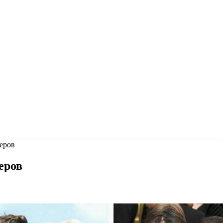
теров
еров