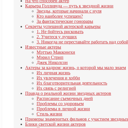
На что способен актер
Карьера Голливуда — путь к звездной жизни
Звезды, которые начинали с нуля
Кто наиболее успешен?
За фантастические гонорары
Секреты успешной актерской карьеры
1. Не бойтесь рисковать
2. Учитеся у лучших
3. Никогда не переставайте работать над собо
Известные актеры
Мэттью Макконехи
Мэрил Стрип
Джек Николсон
Актеры за кадром: жизнь, о которой мы мало знаем
Их личная жизнь
Их увлечения и хобби
Их благотворительная деятельность
Их связь с религией
Правда о реальной жизни звездных актеров
Расписание съемочных дней
Проблемы со здоровьем
Проблемы в личной жизни
Стиль жизни
Примеры знаменитых фильмов с участием звездных
Блики светской жизни актеров