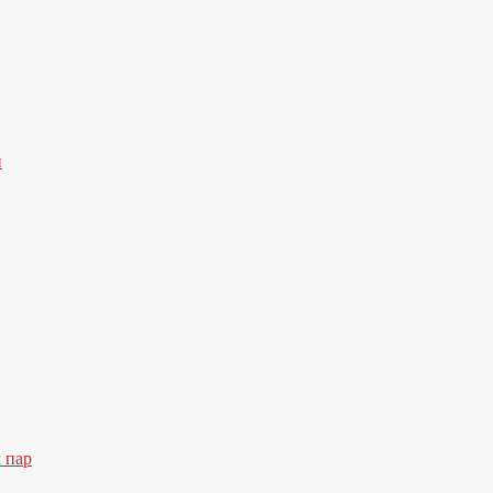
й
 пар