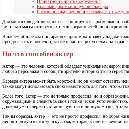
Приватность против окружения
Красные дорожки и лучшие наряды
Роскошное имущество и экстравагантные увл
Для многих людей звёздность ассоциируется с роскошью и изоби
не только масса интересных и многогранностей, но и огромное 
В нашем обзоре мы постараемся приоткрыть завесу над жизнью 
преодолевать и, конечно, также о настоящих успехах на экране.
На что способен актер
Актер — это человек, который обладает уникальным даром инкр
любого персонажа и сообщить зрителю историю этого героя таки
Карьера актера может быть короткой, но он может оставить не
также могут использовать свою известность для того, чтобы г
Более того, актер — это не только профессия, но и образ жизн
окружающими и следить за своей психической устойчивостью. 
должны уметь держать в тайне чувства и личную жизнь, чтобы
Таким образом, актер — это не просто профессия, но образ жиз
неповторимую картину искусства, которая останется вечной п