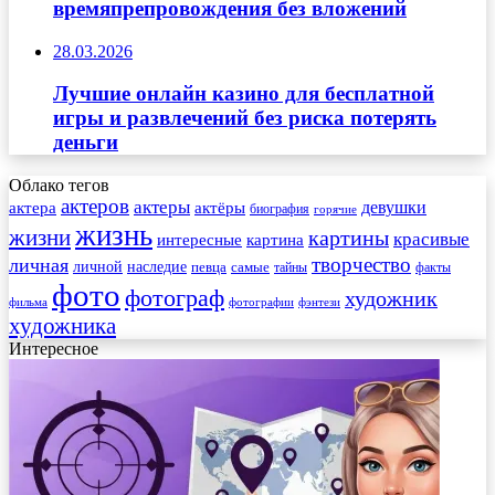
времяпрепровождения без вложений
28.03.2026
Лучшие онлайн казино для бесплатной
игры и развлечений без риска потерять
деньги
Облако тегов
актеров
актеры
актера
девушки
актёры
биография
горячие
жизнь
жизни
картины
красивые
интересные
картина
творчество
личная
личной
наследие
самые
певца
факты
тайны
фото
фотограф
художник
фильма
фотографии
фэнтези
художника
Интересное