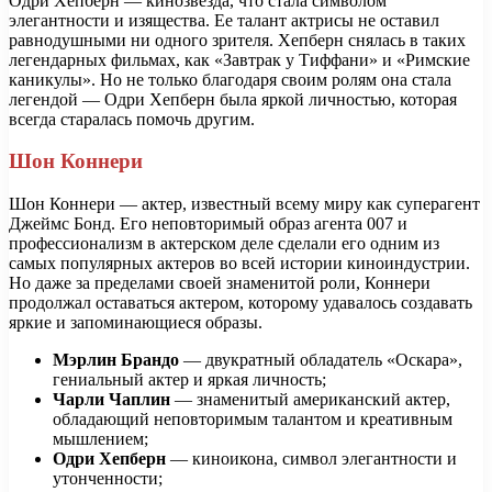
Одри Хепберн — кинозвезда, что стала символом
элегантности и изящества. Ее талант актрисы не оставил
равнодушными ни одного зрителя. Хепберн снялась в таких
легендарных фильмах, как «Завтрак у Тиффани» и «Римские
каникулы». Но не только благодаря своим ролям она стала
легендой — Одри Хепберн была яркой личностью, которая
всегда старалась помочь другим.
Шон Коннери
Шон Коннери — актер, известный всему миру как суперагент
Джеймс Бонд. Его неповторимый образ агента 007 и
профессионализм в актерском деле сделали его одним из
самых популярных актеров во всей истории киноиндустрии.
Но даже за пределами своей знаменитой роли, Коннери
продолжал оставаться актером, которому удавалось создавать
яркие и запоминающиеся образы.
Мэрлин Брандо
— двукратный обладатель «Оскара»,
гениальный актер и яркая личность;
Чарли Чаплин
— знаменитый американский актер,
обладающий неповторимым талантом и креативным
мышлением;
Одри Хепберн
— киноикона, символ элегантности и
утонченности;