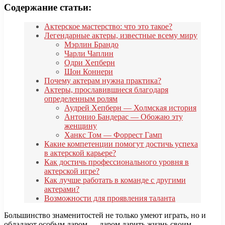
Содержание статьи:
Актерское мастерство: что это такое?
Легендарные актеры, известные всему миру
Мэрлин Брандо
Чарли Чаплин
Одри Хепберн
Шон Коннери
Почему актерам нужна практика?
Актеры, прославившиеся благодаря
определенным ролям
Аудрей Хепберн — Холмская история
Антонио Бандерас — Обожаю эту
женщину
Ханкс Том — Форрест Гамп
Какие компетенции помогут достичь успеха
в актерской карьере?
Как достичь профессионального уровня в
актерской игре?
Как лучше работать в команде с другими
актерами?
Возможности для проявления таланта
Большинство знаменитостей не только умеют играть, но и
обладают особым даром — даром дарить жизнь своим