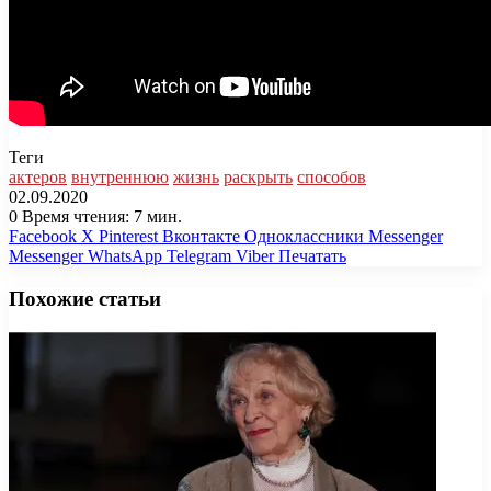
Теги
актеров
внутреннюю
жизнь
раскрыть
способов
02.09.2020
0
Время чтения: 7 мин.
Facebook
X
Pinterest
Вконтакте
Одноклассники
Messenger
Messenger
WhatsApp
Telegram
Viber
Печатать
Похожие статьи