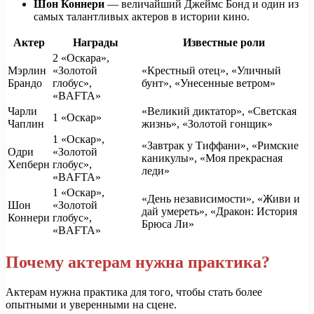
Шон Коннери
— величайший Джеймс Бонд и один из
самых талантливых актеров в истории кино.
Актер
Награды
Известные роли
2 «Оскара»,
Мэрлин
«Золотой
«Крестный отец», «Уличный
Брандо
глобус»,
бунт», «Унесенные ветром»
«BAFTA»
Чарли
«Великий диктатор», «Светская
1 «Оскар»
Чаплин
жизнь», «Золотой гонщик»
1 «Оскар»,
«Завтрак у Тиффани», «Римские
Одри
«Золотой
каникулы», «Моя прекрасная
Хепберн
глобус»,
леди»
«BAFTA»
1 «Оскар»,
«День независимости», «Живи и
Шон
«Золотой
дай умереть», «Дракон: История
Коннери
глобус»,
Брюса Ли»
«BAFTA»
Почему актерам нужна практика?
Актерам нужна практика для того, чтобы стать более
опытными и уверенными на сцене.