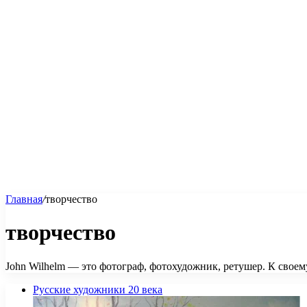
Главная
/
творчество
творчество
John Wilhelm — это фотограф, фотохудожник, ретушер. К своему
Русские художники 20 века