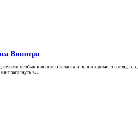
иса Виппера
телями необыкновенного таланта и неповторимого взгляда на д
начит заглянуть в…