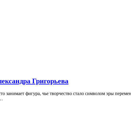
лександра Григорьева
есто занимает фигура, чье творчество стало символом эры пере
я…