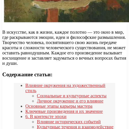
В искусстве, как в жизни, каждое полотно — это окно в мир,
где раскрываются эмоции, идеи и философские размышления.
Творчество человека, посвятившего свою жизнь передаче
красоты и сложности человеческого существования, не может
оставить равнодушным. Каждое его произведение вызывает
восхищение и заставляет задуматься о вечных вопросах бытия
и души.
Содержание статьи:
Влияние окружения на художественный
стиль
Социальные и культурные аспекты
Личное окружение и его влияние
Основные этапы карьеры мастера
Ключевые произведения и их значение
6. В контексте эпохи
Влияние исторических событий
Культурные течения и взаимодействие