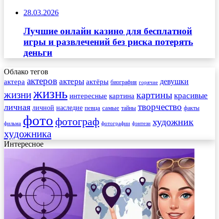
28.03.2026
Лучшие онлайн казино для бесплатной
игры и развлечений без риска потерять
деньги
Облако тегов
актеров
актеры
актера
девушки
актёры
биография
горячие
жизнь
жизни
картины
красивые
интересные
картина
творчество
личная
личной
наследие
самые
певца
факты
тайны
фото
фотограф
художник
фильма
фотографии
фэнтези
художника
Интересное