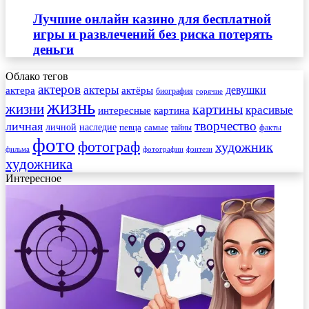
Лучшие онлайн казино для бесплатной
игры и развлечений без риска потерять
деньги
Облако тегов
актеров
актеры
актера
девушки
актёры
биография
горячие
жизнь
жизни
картины
красивые
интересные
картина
творчество
личная
личной
наследие
самые
певца
факты
тайны
фото
фотограф
художник
фильма
фотографии
фэнтези
художника
Интересное