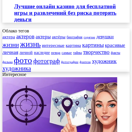
Лучшие онлайн казино для бесплатной
игры и развлечений без риска потерять
деньги
Облако тегов
актеров
актеры
актера
девушки
актёры
биография
горячие
жизнь
жизни
картины
красивые
интересные
картина
творчество
личная
личной
наследие
самые
певца
факты
тайны
фото
фотограф
художник
фильма
фотографии
фэнтези
художника
Интересное