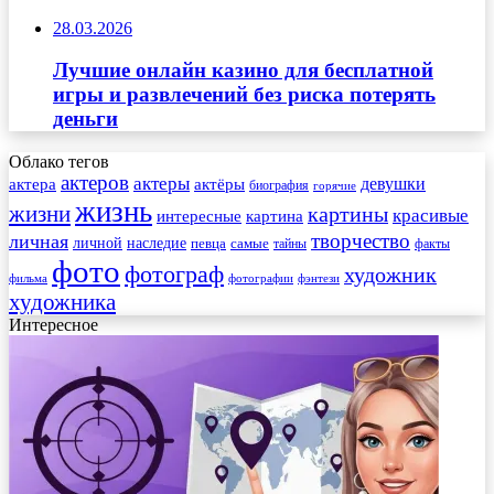
28.03.2026
Лучшие онлайн казино для бесплатной
игры и развлечений без риска потерять
деньги
Облако тегов
актеров
актеры
актера
девушки
актёры
биография
горячие
жизнь
жизни
картины
красивые
интересные
картина
творчество
личная
личной
наследие
самые
певца
факты
тайны
фото
фотограф
художник
фильма
фотографии
фэнтези
художника
Интересное