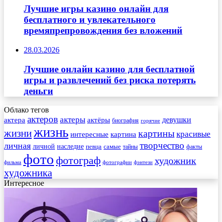
Лучшие игры казино онлайн для
бесплатного и увлекательного
времяпрепровождения без вложений
28.03.2026
Лучшие онлайн казино для бесплатной
игры и развлечений без риска потерять
деньги
Облако тегов
актеров
актеры
актера
девушки
актёры
биография
горячие
жизнь
жизни
картины
красивые
интересные
картина
творчество
личная
личной
наследие
самые
певца
факты
тайны
фото
фотограф
художник
фильма
фотографии
фэнтези
художника
Интересное