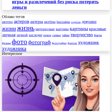
игры и развлечений без риска потерять
деньги
Облако тегов
актеров
актеры
актера
девушки
актёры
биография
горячие
жизнь
жизни
картины
красивые
интересные
картина
творчество
личная
личной
наследие
самые
певца
факты
тайны
фото
фотограф
художник
фильма
фотографии
фэнтези
художника
Интересное