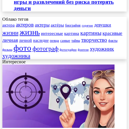
игры и развлечений без риска потерять
деньги
Облако тегов
актеров
актеры
актера
девушки
актёры
биография
горячие
жизнь
жизни
картины
красивые
интересные
картина
творчество
личная
личной
наследие
самые
певца
факты
тайны
фото
фотограф
художник
фильма
фотографии
фэнтези
художника
Интересное