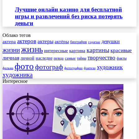
Лучшие онлайн казино для бесплатной
игры и развлечений без риска потерять
деньги
Облако тегов
актеров
актеры
актера
девушки
актёры
биография
горячие
жизнь
жизни
картины
красивые
интересные
картина
творчество
личная
личной
наследие
самые
певца
факты
тайны
фото
фотограф
художник
фильма
фотографии
фэнтези
художника
Интересное