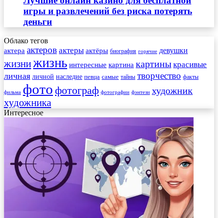
Лучшие онлайн казино для бесплатной
игры и развлечений без риска потерять
деньги
Облако тегов
актеров
актеры
актера
девушки
актёры
биография
горячие
жизнь
жизни
картины
красивые
интересные
картина
творчество
личная
личной
наследие
самые
певца
факты
тайны
фото
фотограф
художник
фильма
фотографии
фэнтези
художника
Интересное