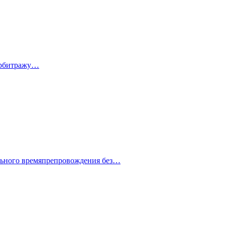
 арбитражу…
ельного времяпрепровождения без…