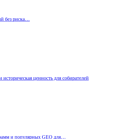
ий без риска…
 историческая ценность для собирателей
ограмм и популярных GEO для…