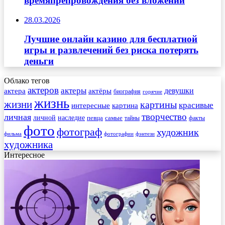
времяпрепровождения без вложений
28.03.2026
Лучшие онлайн казино для бесплатной
игры и развлечений без риска потерять
деньги
Облако тегов
актеров
актеры
актера
девушки
актёры
биография
горячие
жизнь
жизни
картины
красивые
интересные
картина
творчество
личная
личной
наследие
самые
певца
факты
тайны
фото
фотограф
художник
фильма
фотографии
фэнтези
художника
Интересное