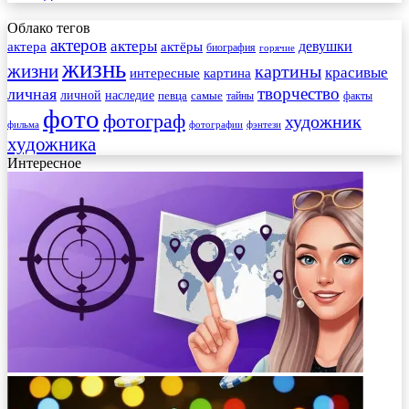
Облако тегов
актеров
актеры
актера
девушки
актёры
биография
горячие
жизнь
жизни
картины
красивые
интересные
картина
творчество
личная
личной
наследие
самые
певца
факты
тайны
фото
фотограф
художник
фильма
фотографии
фэнтези
художника
Интересное