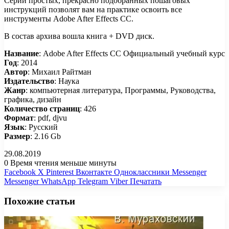
Серии простых, прекрасно подобранных пошаговых
инструкций позволят вам на практике освоить все
инструменты Adobe After Effects CC.
В состав архива вошла книга + DVD диск.
Название
: Adobe After Effects CC Официальный учебный курс
Год
: 2014
Автор
: Михаил Райтман
Издательство
: Наука
Жанр
: компьютерная литература, Программы, Руководства,
графика, дизайн
Количество страниц
: 426
Формат
: pdf, djvu
Язык
: Русский
Размер
: 2.16 Gb
29.08.2019
0
Время чтения меньше минуты
Facebook
X
Pinterest
Вконтакте
Одноклассники
Messenger
Messenger
WhatsApp
Telegram
Viber
Печатать
Похожие статьи