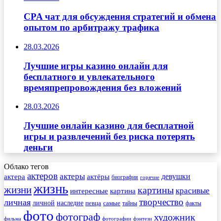
CPA чат для обсуждения стратегий и обмена
опытом по арбитражу трафика
28.03.2026
Лучшие игры казино онлайн для
бесплатного и увлекательного
времяпрепровождения без вложений
28.03.2026
Лучшие онлайн казино для бесплатной
игры и развлечений без риска потерять
деньги
Облако тегов
актеров
актеры
актера
девушки
актёры
биография
горячие
жизнь
жизни
картины
красивые
интересные
картина
творчество
личная
личной
наследие
самые
певца
факты
тайны
фото
фотограф
художник
фильма
фотографии
фэнтези