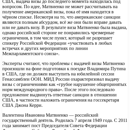
США, выдача визы до последнего момента находилась под
вопросом. По идее, Матвиенко не может рассчитывать на
получение американской визы, пока её имя находится в
чёрном списке. Несмотря на то, что американские санкции
являются полным абсурдом, всё же они были вправе давать
или не давать визу. В результате виза Матвиенко была выдана,
однако российской стороне не понравились чрезмерные
ограничения, в том числе пункт, который не разрешает
спикеру Российской Федерации «участвовать в любых
встречах и других мероприятиях по линии
Межпарламентского союза».
Эксперты считают, что проблемы с выдачей визы Матвиенко
произошли на фоне подготовки к поездке Владимира Путина
в США, где он должен выступить на юбилейной сессии
Генассамблеи ООН. МИД России охарактеризовал выдачу
визы с ограничениями как «грубое нарушение общепринятых
норм международного права». После этого последовало
предложение выдвинуть ответные санкции в отношении
США, в частности наложить ограничения на госсекретаря
США Джона Керри.
Валентина Ивановна Матвиенко — российский
государственный деятель. Родилась 7 апреля 1949 года. С 2011
года занимает пост Председателя Совета Федерации