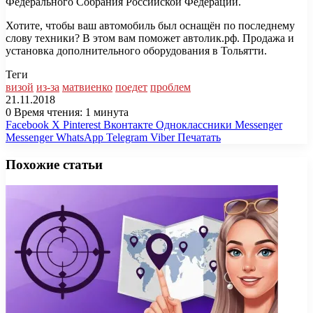
Федерального Собрания Российской Федерации.
Хотите, чтобы ваш автомобиль был оснащён по последнему
слову техники? В этом вам поможет автолик.рф. Продажа и
установка дополнительного оборудования в Тольятти.
Теги
визой
из-за
матвиенко
поедет
проблем
21.11.2018
0
Время чтения: 1 минута
Facebook
X
Pinterest
Вконтакте
Одноклассники
Messenger
Messenger
WhatsApp
Telegram
Viber
Печатать
Похожие статьи