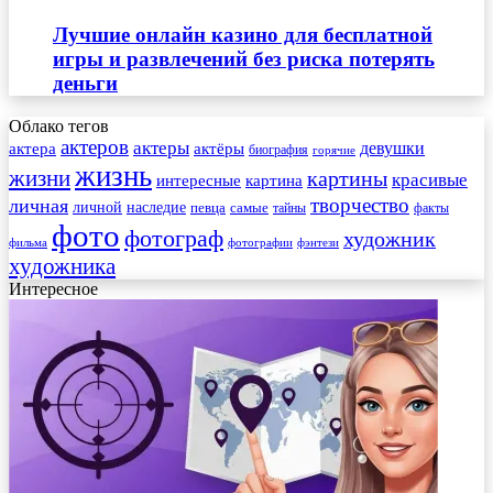
Лучшие онлайн казино для бесплатной
игры и развлечений без риска потерять
деньги
Облако тегов
актеров
актеры
актера
девушки
актёры
биография
горячие
жизнь
жизни
картины
красивые
интересные
картина
творчество
личная
личной
наследие
самые
певца
факты
тайны
фото
фотограф
художник
фильма
фотографии
фэнтези
художника
Интересное