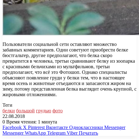
Пользователи социальной сети оставляют множество
забавных комментариев. Одни советуют приобрести белке
бюстгальтер, другие предполагают, что белка скоро
превратится в человека, третьи сравнивают белку из зоопарка
с красивыми бельчихами из мультфильмов, третьи
предполагают, что всё это Фотошоп. Однако специалисты
объясняют появление груди у белки тем, что в настоящее
время осень и животные отъедаются и запасаются жиром на
зиму, потому представленная белка выглядит очень крупной, с
жировыми отложениями.
Теги
белки
большой
грудью
фото
22.08.2018
0
Время чтения: 1 минута
Facebook
X
Pinterest
Вконтакте
Одноклассники
Messenger
Messenger
WhatsApp
Telegram
Viber
Печатать