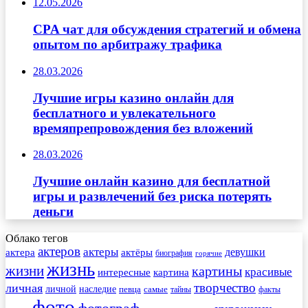
12.05.2026
CPA чат для обсуждения стратегий и обмена
опытом по арбитражу трафика
28.03.2026
Лучшие игры казино онлайн для
бесплатного и увлекательного
времяпрепровождения без вложений
28.03.2026
Лучшие онлайн казино для бесплатной
игры и развлечений без риска потерять
деньги
Облако тегов
актеров
актеры
актера
девушки
актёры
биография
горячие
жизнь
жизни
картины
красивые
интересные
картина
творчество
личная
личной
наследие
самые
певца
факты
тайны
фото