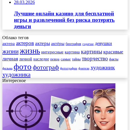
28.03.2026
Лучшие онлайн казино для бесплатной
игры и развлечений без риска потерять
деньги
Облако тегов
актеров
актеры
актера
девушки
актёры
биография
горячие
жизнь
жизни
картины
красивые
интересные
картина
творчество
личная
личной
наследие
самые
певца
факты
тайны
фото
фотограф
художник
фильма
фотографии
фэнтези
художника
Интересное