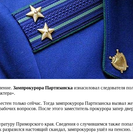
ление.
Зампрокурора Партизанска
изнасиловал следователя по
ктера».
естен только сейчас. Тогда зампрокурора Партизанска вызвал жен
рабочих вопросов. После этого заместитель прокурора запер две
уратуру Приморского края. Сведения о случившемся также поп
как разразился настоящий скандал, зампрокурора ушёл на пенси