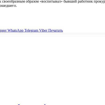
х своеобразным образом «воспитывал» бывший работник прокур
зошедшего.
nger
WhatsApp
Telegram
Viber
Печатать