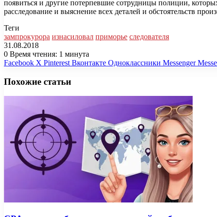
появиться и другие потерпевшие сотрудницы полиции, которы
расследование и выяснение всех деталей и обстоятельств прои
Теги
зампрокурора
изнасиловал
приморье
следователя
31.08.2018
0
Время чтения: 1 минута
Facebook
X
Pinterest
Вконтакте
Одноклассники
Messenger
Messe
Похожие статьи