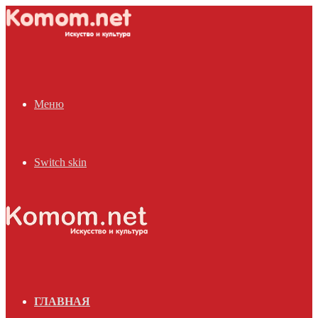
Меню
Switch skin
ГЛАВНАЯ