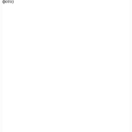
фото)