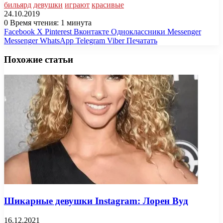
бильярд
девушки
играют
красивые
24.10.2019
0
Время чтения: 1 минута
Facebook
X
Pinterest
Вконтакте
Одноклассники
Messenger
Messenger
WhatsApp
Telegram
Viber
Печатать
Похожие статьи
Шикарные девушки Instagram: Лорен Вуд
16.12.2021