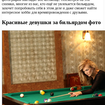
снимки, многие из вас, кто ещё не увлекается бильярдом,
захочет попробовать себя в этом деле и даже сможет найти
интересное хобби для времяпровождения с друзьями.
Красивые девушки за бильярдом фото