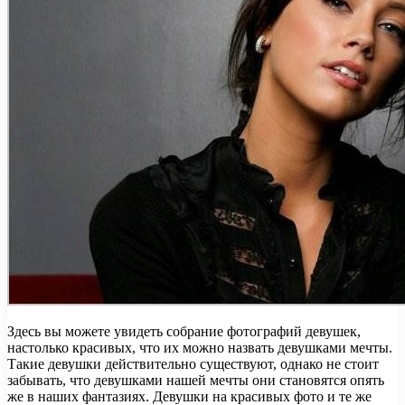
Здесь вы можете увидеть собрание фотографий девушек,
настолько красивых, что их можно назвать девушками мечты.
Такие девушки действительно существуют, однако не стоит
забывать, что девушками нашей мечты они становятся опять
же в наших фантазиях. Девушки на красивых фото и те же