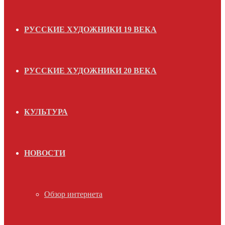
РУССКИЕ ХУДОЖНИКИ 19 ВЕКА
РУССКИЕ ХУДОЖНИКИ 20 ВЕКА
КУЛЬТУРА
НОВОСТИ
Обзор интернета