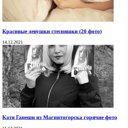
Красивые девушки стесняшки (20 фото)
14.12.2021
Катя Ганеши из Магнитогорска горячие фото