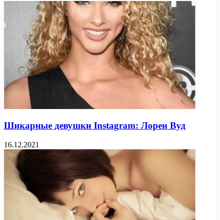
Шикарные девушки Instagram: Лорен Вуд
16.12.2021