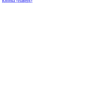
Кнопка «Наверх»