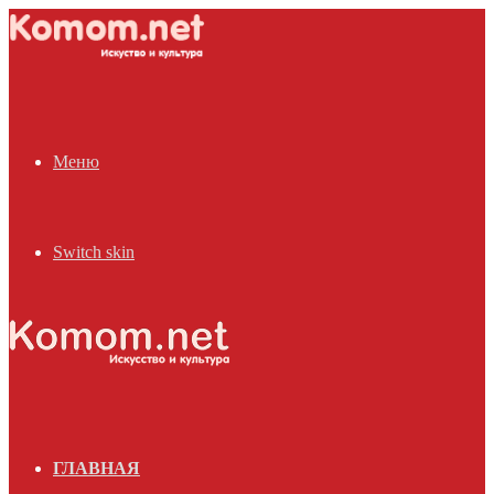
Меню
Switch skin
ГЛАВНАЯ