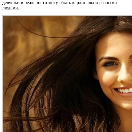
девушки в реальности могут быть кардинально разными
людьми.