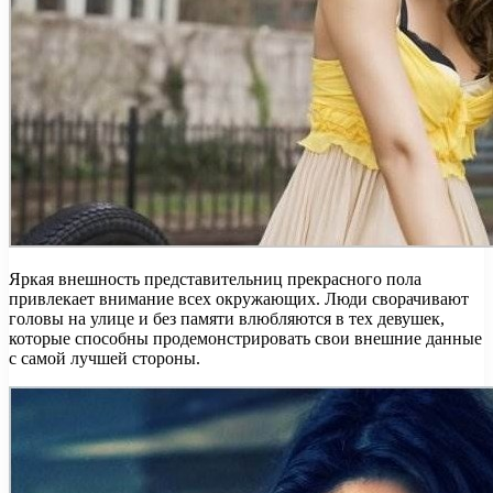
Яркая внешность представительниц прекрасного пола
привлекает внимание всех окружающих. Люди сворачивают
головы на улице и без памяти влюбляются в тех девушек,
которые способны продемонстрировать свои внешние данные
с самой лучшей стороны.