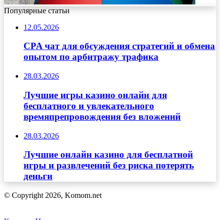
Популярные статьи
12.05.2026
CPA чат для обсуждения стратегий и обмена
опытом по арбитражу трафика
28.03.2026
Лучшие игры казино онлайн для
бесплатного и увлекательного
времяпрепровождения без вложений
28.03.2026
Лучшие онлайн казино для бесплатной
игры и развлечений без риска потерять
деньги
© Copyright 2026, Komom.net