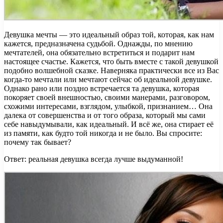
Девушка мечты — это идеальный образ той, которая, как нам
кажется, предназначена судьбой. Однажды, по мнению
мечтателей, она обязательно встретиться и подарит нам
настоящее счастье. Кажется, что быть вместе с такой девушкой
подобно волшебной сказке. Наверняка практически все из Вас
когда-то мечтали или мечтают сейчас об идеальной девушке.
Однако рано или поздно встречается та девушка, которая
покоряет своей внешностью, своими манерами, разговором,
схожими интересами, взглядом, улыбкой, признанием… Она
далека от совершенства и от того образа, который мы сами
себе навыдумывали, как идеальный. И всё же, она стирает её
из памяти, как будто той никогда и не было. Вы спросите:
почему так бывает?
Ответ: реальная девушка всегда лучше выдуманной!