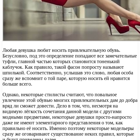
Любая девушка любит носить привлекательную обувь.
Безусловно, под это определение попадают все замечательные
туфли, главной частью которых становится тоненький
каблучок. Как правило, такой фасон попросту называют
шпилькой. Соответственно, услышав это слово, любая особа
сразу же вспомнит о той паре, которую носить ей нравится
больше всего.
Однако, некоторые стилисты считают, что повальное
увлечение этой обувью многих привлекательных дам до добра
вряд ли сможет довести. Дело в том, что, несмотря на
видимую лёгкость сочетания данной модели с другими
модными предметами, некоторые девушки просто-напросто
даже не имеют элементарного представления о том, как
правильно её носить. Именно поэтому некоторые модельеры
сразу же оговаривают существование неких правил, которые
и будут приведены далее.