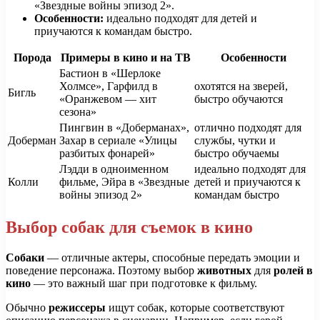
«Звездные войны эпизод 2».
Особенности:
идеально подходят для детей и
приучаются к командам быстро.
Порода
Примеры в кино и на ТВ
Особенности
Бастион в «Шерлоке
Холмсе», Гарфилд в
охотятся на зверей,
Бигль
«Оранжевом — хит
быстро обучаются
сезона»
Пингвин в «Доберманах»,
отлично подходят для
Доберман
Захар в сериале «Улицы
службы, чутки и
разбитых фонарей»
быстро обучаемы
Лэдди в одноименном
идеально подходят для
Колли
фильме, Эйра в «Звездные
детей и приучаются к
войны эпизод 2»
командам быстро
Выбор собак для съемок в кино
Собаки
— отличные актеры, способные передать эмоции и
поведение персонажа. Поэтому выбор
животных
для
ролей в
кино
— это важный шаг при подготовке к фильму.
Обычно
режиссеры
ищут собак, которые соответствуют