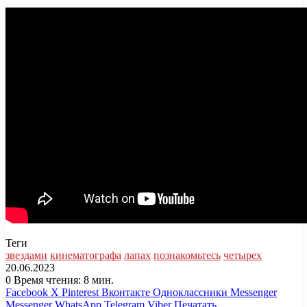
Теги
звездами
кинематографа
лапах
познакомьтесь
четырех
20.06.2023
0
Время чтения: 8 мин.
Facebook
X
Pinterest
Вконтакте
Одноклассники
Messenger
Messenger
WhatsApp
Telegram
Viber
Печатать