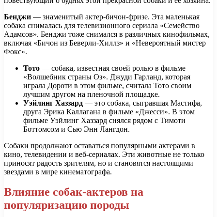
повествующий о буднях этой прекрасной собаки и ее хозяина.
Бенджи
— знаменитый актер-бичон-фризе. Эта маленькая
собака снималась для телевизионного сериала «Семейство
Адамсов». Бенджи тоже снимался в различных кинофильмах,
включая «Бичон из Беверли-Хиллз» и «Невероятный мистер
Фокс».
Тото
— собака, известная своей ролью в фильме
«Волшебник страны Оз». Джуди Гарланд, которая
играла Дороти в этом фильме, считала Тото своим
лучшим другом на пленочной площадке.
Уэйлинг Хаззард
— это собака, сыгравшая Мастифа,
друга Эрика Каллагана в фильме «Джесси». В этом
фильме Уэйлинг Хаззард снялся рядом с Тимоти
Боттомсом и Сью Энн Лангдон.
Собаки продолжают оставаться популярными актерами в
кино, телевидении и веб-сериалах. Эти животные не только
приносят радость зрителям, но и становятся настоящими
звездами в мире кинематографа.
Влияние собак-актеров на
популяризацию породы