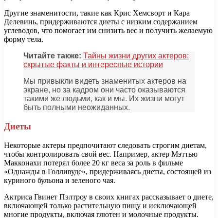
Другие знаменитости, такие как Крис Хемсворт и Кара
Делевинь, придерживаются диеты с низким содержанием
углеводов, что помогает им снизить вес и получить желаемую
форму тела.
Читайте также:
Тайны жизни других актеров:
скрытые факты и интересные истории
Мы привыкли видеть знаменитых актеров на
экране, но за кадром они часто оказываются
такими же людьми, как и мы. Их жизни могут
быть полными неожиданных.
Диеты
Некоторые актеры предпочитают следовать строгим диетам,
чтобы контролировать свой вес. Например, актер Мэттью
Макконахи потерял более 20 кг веса за роль в фильме
«Однажды в Голливуде», придерживаясь диеты, состоящей из
куриного бульона и зеленого чая.
Актриса Гвинет Пэлтроу в своих книгах рассказывает о диете,
включающей только растительную пищу и исключающей
многие продукты, включая глютен и молочные продукты.