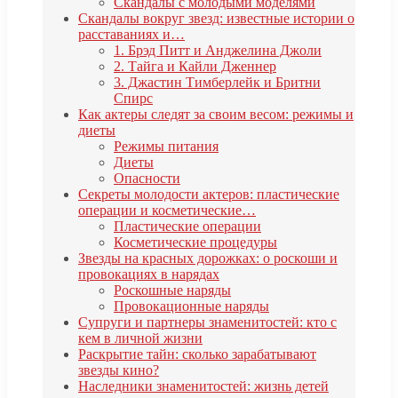
Скандалы с молодыми моделями
Скандалы вокруг звезд: известные истории о
расставаниях и…
1. Брэд Питт и Анджелина Джоли
2. Тайга и Кайли Дженнер
3. Джастин Тимберлейк и Бритни
Спирс
Как актеры следят за своим весом: режимы и
диеты
Режимы питания
Диеты
Опасности
Секреты молодости актеров: пластические
операции и косметические…
Пластические операции
Косметические процедуры
Звезды на красных дорожках: о роскоши и
провокациях в нарядах
Роскошные наряды
Провокационные наряды
Супруги и партнеры знаменитостей: кто с
кем в личной жизни
Раскрытие тайн: сколько зарабатывают
звезды кино?
Наследники знаменитостей: жизнь детей