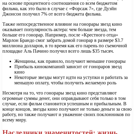
на основе процентного соотношения со всем бюджетом
фильма, как это было в случае с «Форсаж 7», где Дуэйн
Джонсон получил 7% от всего бюджета фильма.
Также непосредственное влияние на гонорары звезд кино
оказывает популярность актера: чем больше звезда, тем
больше его гонорар. Например, после «Крестного отца»
Марлон Брандо смог забрать домой гонорар в размере $3.7
миллиона долларов, в то время как его парень по съемочной
площадке Аль Пачино получил всего лишь $35 тысяч.
Женщины, как правило, получают меньшие гонорары
Прибыль кинокомпаний зависит от гонораров звезд
кино
Некоторые звезды могут идти на уступки и работать за
меньшую оплату, чтобы получить желаемую роль
Несмотря на то, что гонорары звезд кино представляют
огромные суммы денег, они оправдывают себя только в том
случае, если фильм становится успешным и прибыльным. В
конце концов, звезды кино получают не только деньги за свою
работу, но также получают и уважение своих поклонников по
всему миру.
Наследники знаменитостей: жизнь