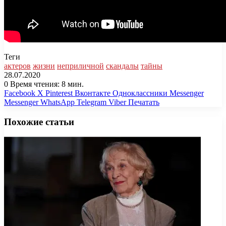
Теги
актеров
жизни
неприличной
скандалы
тайны
28.07.2020
0
Время чтения: 8 мин.
Facebook
X
Pinterest
Вконтакте
Одноклассники
Messenger
Messenger
WhatsApp
Telegram
Viber
Печатать
Похожие статьи