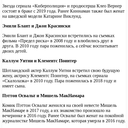
Звезда сериала «Киберполиция» и продюсерша Клео Вернер
состоят в браке с 2019 года. Ранее Киннаман также был женат
на шведской модели Катарине Виклунд.
Эмили Блант и Джон Красински
Эмили Блант и Джон Красински встретились на съемках
фильма «Предел риска» в 2008 году и влюбились друг в
друга. В 2010 году пара поженилась, а сейчас воспитывает
двоих детей.
Каллум Уитни и Клементс Поинтер
Шотландский актер Каллум Уитни встретил свою будущую
жену, актрису Клементс Поинтер, на съемках сериала
«Скалолазка» в 2010 году. Пара поженилась в 2018 году и
имеет сына.
Пэттон Освальт и Мишель МакНамара
Комик Пэттон Освальт женился на своей невесте Мишель
МакНамаре в 2017 году, а их знакомство произошло на
вечеринке в 2016 году. Ранее Освальт был женат на покойной
журналистке Мишель МакНамаре, которая умерла в 2016 году.