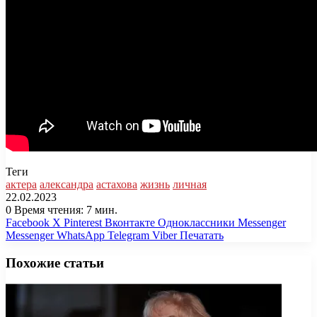
Теги
актера
александра
астахова
жизнь
личная
22.02.2023
0
Время чтения: 7 мин.
Facebook
X
Pinterest
Вконтакте
Одноклассники
Messenger
Messenger
WhatsApp
Telegram
Viber
Печатать
Похожие статьи