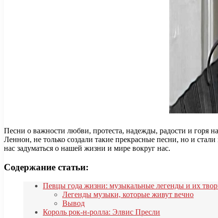
Песни о важности любви, протеста, надежды, радости и горя 
Леннон, не только создали такие прекрасные песни, но и стал
нас задуматься о нашей жизни и мире вокруг нас.
Содержание статьи:
Певцы года жизни: музыкальные легенды и их твор
Легенды музыки, которые живут вечно
Вывод
Король рок-н-ролла: Элвис Пресли