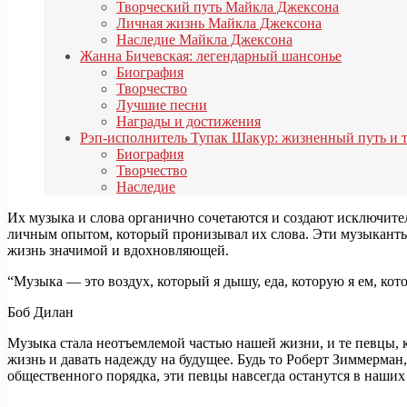
Творческий путь Майкла Джексона
Личная жизнь Майкла Джексона
Наследие Майкла Джексона
Жанна Бичевская: легендарный шансонье
Биография
Творчество
Лучшие песни
Награды и достижения
Рэп-исполнитель Тупак Шакур: жизненный путь и 
Биография
Творчество
Наследие
Их музыка и слова органично сочетаются и создают исключител
личным опытом, который пронизывал их слова. Эти музыканты по
жизнь значимой и вдохновляющей.
“Музыка — это воздух, который я дышу, еда, которую я ем, кот
Боб Дилан
Музыка стала неотъемлемой частью нашей жизни, и те певцы, 
жизнь и давать надежду на будущее. Будь то Роберт Зиммерма
общественного порядка, эти певцы навсегда останутся в наши