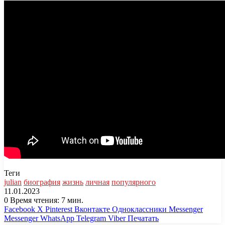
Теги
julian
биография
жизнь
личная
популярного
11.01.2023
0
Время чтения: 7 мин.
Facebook
X
Pinterest
Вконтакте
Одноклассники
Messenger
Messenger
WhatsApp
Telegram
Viber
Печатать