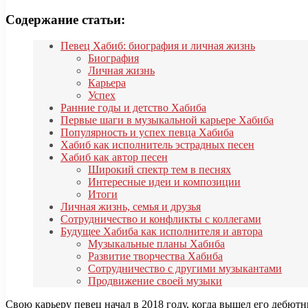
Содержание статьи:
Певец Хабиб: биография и личная жизнь
Биография
Личная жизнь
Карьера
Успех
Ранние годы и детство Хабиба
Первые шаги в музыкальной карьере Хабиба
Популярность и успех певца Хабиба
Хабиб как исполнитель эстрадных песен
Хабиб как автор песен
Широкий спектр тем в песнях
Интересные идеи и композиции
Итоги
Личная жизнь, семья и друзья
Сотрудничество и конфликты с коллегами
Будущее Хабиба как исполнителя и автора
Музыкальные планы Хабиба
Развитие творчества Хабиба
Сотрудничество с другими музыкантами
Продвижение своей музыки
Свою карьеру певец начал в 2018 году, когда вышел его дебют