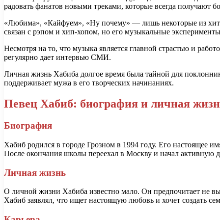
радовать фанатов новыми треками, которые всегда получают б
«Любима», «Кайфуем», «Ну почему» — лишь некоторые из хито
связан с рэпом и хип-хопом, но его музыкальные эксперимент
Несмотря на то, что музыка является главной страстью и рабо
регулярно дает интервью СМИ.
Личная жизнь Хабиба долгое время была тайной для поклонников
поддерживает мужа в его творческих начинаниях.
Певец Хабиб: биография и личная жиз
Биография
Хабиб родился в городе Грозном в 1994 году. Его настоящее и
После окончания школы переехал в Москву и начал активную д
Личная жизнь
О личной жизни Хабиба известно мало. Он предпочитает не вы
Хабиб заявлял, что ищет настоящую любовь и хочет создать се
Карьера