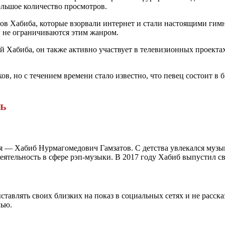
ольшое количество просмотров.
в Хабиба, которые взорвали интернет и стали настоящими гим
ы не ограничиваются этим жанром.
той Хабиба, он также активно участвует в телевизионных проект
, но с течением времени стало известно, что певец состоит в б
нь
мя — Хабиб Нурмагомедович Гамзатов. С детства увлекался музык
еятельность в сфере рэп-музыки. В 2017 году Хабиб выпустил с
ставлять своих близких на показ в социальных сетях и не расс
мью.