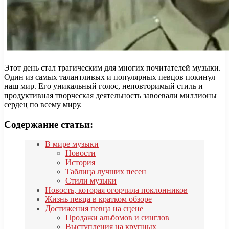
Этот день стал трагическим для многих почитателей музыки.
Один из самых талантливых и популярных певцов покинул
наш мир. Его уникальный голос, неповторимый стиль и
продуктивная творческая деятельность завоевали миллионы
сердец по всему миру.
Содержание статьи:
В мире музыки
Новости
История
Таблица лучших песен
Стили музыки
Новость, которая огорчила поклонников
Жизнь певца в кратком обзоре
Достижения певца на сцене
Продажи альбомов и синглов
Выступления на крупных