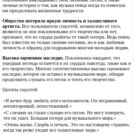
личные истории о том, как музыка певца когда-то помогала
им преодолевать жизненные трудности.
Общество потеряло яркую личность и талантливого
артиста.
Все пользователи соцсетей, независимо от того,
являются ли они поклонниками его творчества или нет,
признают, что их сердца разбиты от такой потери. Ведь певец
был известен не только своими песнями, но и как любимая
личность и образец для подражания многим молодым людям.
Высоко оцененное наследие.
Поклонники ожидают, что
ушедшая легенда останется в их сердцах навсегда, также как и
его творчество. Многие соотечественники высоко оценивают
наследие, которое он оставил в музыкальном мире, обещая
продолжить слушать его песни и чтить его творчество.
Цитаты соцсетей
«Я вечно буду любить этого исполнителя. Он несравнимый,
неповторимый, непостижимый.»
«С слезами на глазах слушаю его песни. Не могу поверить,
что он ушел. Большая потеря для музыкального мира.»
«Очень жалко. Скорбь и печаль. Это по настоящему страшно,
когда так резко уходят все талантливые люди.»