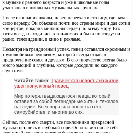
к музыке с раннего возраста и уже в школьные годы
участвовал в школьных музыкальных группах.
После окончания школы, певец переехал в столицу, где начал
свою карьеру. Он объездил почти все страны мира и дал сотни
концертов, покорив миллионы сердец по всему миру. Его
хиты всегда находились в топ-листах и были повсюду: на
радио, телевидении, в кино и рекламе.
Несмотря на грандиозный успех, певец оставался скромным и
трудолюбивым человеком, который всегда отдавал
предпочтение семье и друзьям. В его творчестве всегда было
много эмоций и глубины, которые доходили до каждого
слушателя.
Читайте также:
Трагическая новость: из жизни
ушел популярный певец
Мир потерял выдающегося певца, который
оставил за собой легендарные хиты и тяжелое
наследие. Всех поразила новость о его
самоубийстве, и многие до сих.
Сейчас, после его смерти, все поклонники прекрасной
музыки остались в глубокой горе. Он оставил после себя
огромный наследие, которое будет жить долгие годы: