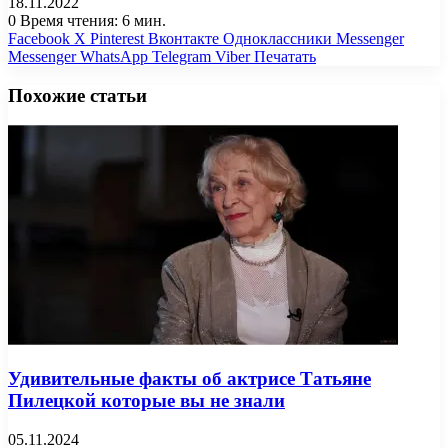
18.11.2022
0
Время чтения: 6 мин.
Facebook
X
Pinterest
Вконтакте
Одноклассники
Messenger
Messenger
WhatsApp
Telegram
Viber
Печатать
Похожие статьи
Удивительные факты об актрисе Татьяне
Пилецкой которые вы не знали
05.11.2024