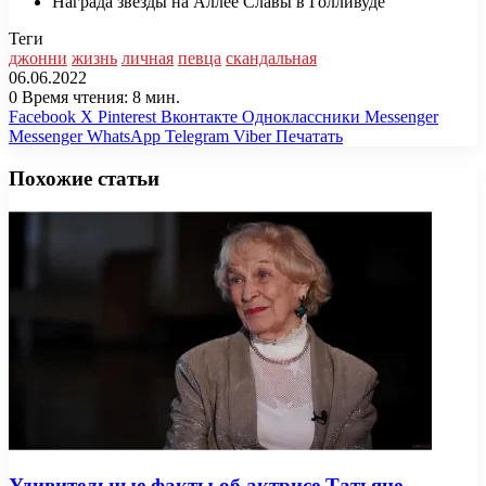
Награда звезды на Аллее Славы в Голливуде
Теги
джонни
жизнь
личная
певца
скандальная
06.06.2022
0
Время чтения: 8 мин.
Facebook
X
Pinterest
Вконтакте
Одноклассники
Messenger
Messenger
WhatsApp
Telegram
Viber
Печатать
Похожие статьи
Удивительные факты об актрисе Татьяне