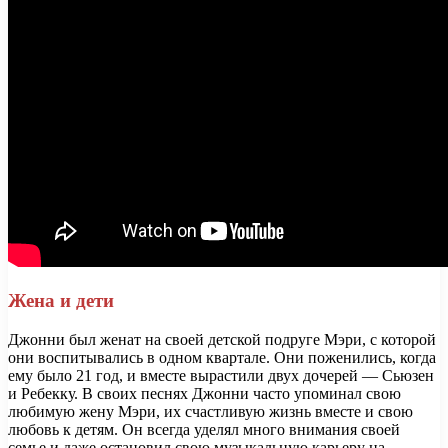
Жена и дети
Джонни был женат на своей детской подруге Мэри, с которой
они воспитывались в одном квартале. Они поженились, когда
ему было 21 год, и вместе вырастили двух дочерей — Сьюзен
и Ребекку. В своих песнях Джонни часто упоминал свою
любимую жену Мэри, их счастливую жизнь вместе и свою
любовь к детям. Он всегда уделял много внимания своей
семье и даже остановил свою музыкальную карьеру на