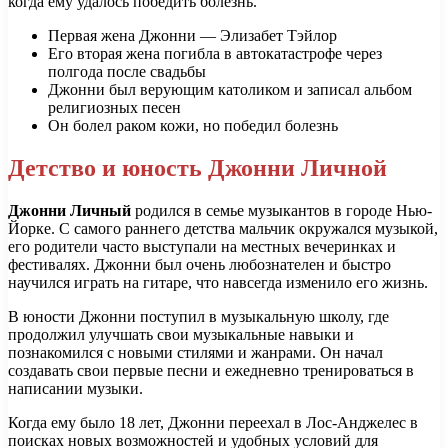
когда ему удалось победить болезнь.
Первая жена Джонни — Элизабет Тэйлор
Его вторая жена погибла в автокатастрофе через
полгода после свадьбы
Джонни был верующим католиком и записал альбом
религиозных песен
Он болел раком кожи, но победил болезнь
Детство и юность Джонни Личной
Джонни Личный
родился в семье музыкантов в городе Нью-
Йорке. С самого раннего детства мальчик окружался музыкой,
его родители часто выступали на местных вечеринках и
фестивалях. Джонни был очень любознателен и быстро
научился играть на гитаре, что навсегда изменило его жизнь.
В юности Джонни поступил в музыкальную школу, где
продолжил улучшать свои музыкальные навыки и
познакомился с новыми стилями и жанрами. Он начал
создавать свои первые песни и ежедневно тренироваться в
написании музыки.
Когда ему было 18 лет, Джонни переехал в Лос-Анджелес в
поисках новых возможностей и удобных условий для