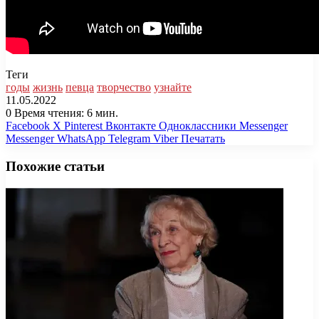
Теги
годы
жизнь
певца
творчество
узнайте
11.05.2022
0
Время чтения: 6 мин.
Facebook
X
Pinterest
Вконтакте
Одноклассники
Messenger
Messenger
WhatsApp
Telegram
Viber
Печатать
Похожие статьи